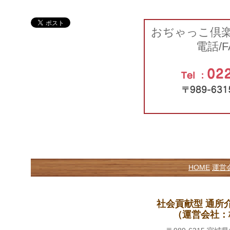
おぢゃっこ倶
電話/F
HOME
運営
社会貢献型 通所
（運営会社：