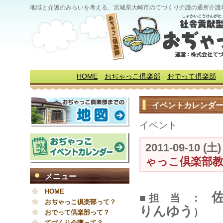
地域と介護のみらいを考える、宮城県大崎市のてづくり介護の通所介護
HOME
おぢゃっこ倶楽部
おでって倶楽部
イベントカレンダ
イベント
2011-09-10 (土
ゃっこ倶楽部
メニュー
HOME
■ 担 当 ：
おぢゃっこ倶楽部って？
りんゆう
）
おでって倶楽部って？
てづくり介護って？