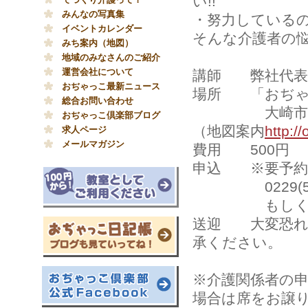
い!!
みんなの写真集
・努力している
イベントカレンダー
そんな介護者の悩
みち案内（地図）
地域のみなさんのご紹介
運営会社について
講師 弊社代表
おぢゃっこ最新ニュース
場所 「おぢゃ
総合お問い合わせ
大崎市三本木
おぢゃっこ倶楽部ブログ
（地図案内
http:/
求人ページ
メールマガジン
費用 500円
申込 ※要予約
0229(53)1
もしく
送迎 大変恐れ
承ください。
※介護関係者の
場合は席をお譲