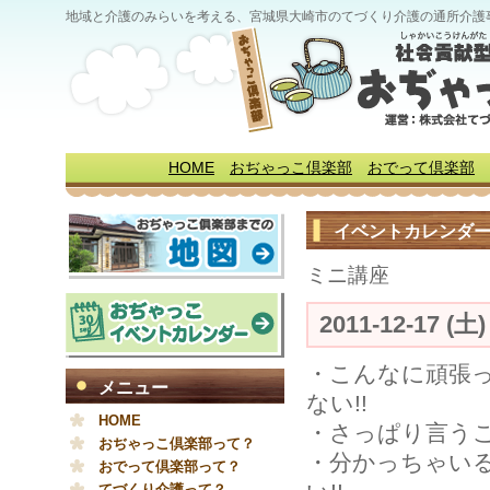
地域と介護のみらいを考える、宮城県大崎市のてづくり介護の通所介護
HOME
おぢゃっこ倶楽部
おでって倶楽部
イベントカレンダ
ミニ講座
2011-12-17 (土
・こんなに頑張
メニュー
ない!!
HOME
・さっぱり言うこ
おぢゃっこ倶楽部って？
・分かっちゃい
おでって倶楽部って？
てづくり介護って？