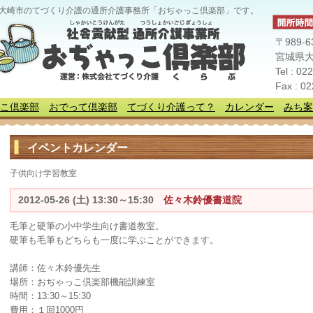
大崎市のてづくり介護の通所介護事務所「おぢゃっこ倶楽部」です。
〒989-6
宮城県大
Tel : 02
Fax : 0
こ倶楽部
おでって倶楽部
てづくり介護って？
カレンダー
みち案
イベントカレンダー
子供向け学習教室
2012-05-26 (土) 13:30～15:30
佐々木鈴優書道院
毛筆と硬筆の小中学生向け書道教室。
硬筆も毛筆もどちらも一度に学ぶことができます。
講師：佐々木鈴優先生
場所：おぢゃっこ倶楽部機能訓練室
時間：13:30～15:30
費用：１回1000円