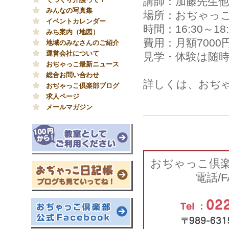
講師：加藤先生他
みんなの写真集
場所：おぢゃっ
イベントカレンダー
時間：16:30～18:
みち案内（地図）
費用：月額7000
地域のみなさんのご紹介
運営会社について
見学・体験は随時
おぢゃっこ最新ニュース
総合お問い合わせ
詳しくは、おぢ
おぢゃっこ倶楽部ブログ
求人ページ
メールマガジン
おぢゃっこ倶
電話/F