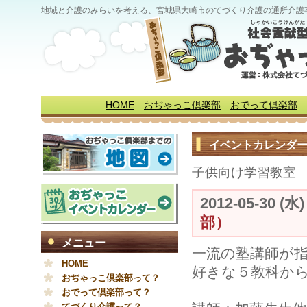
地域と介護のみらいを考える、宮城県大崎市のてづくり介護の通所介護
HOME
おぢゃっこ倶楽部
おでって倶楽部
イベントカレンダ
子供向け学習教室
2012-05-30 (水
部）
メニュー
一流の塾講師が
HOME
好きな５教科か
おぢゃっこ倶楽部って？
おでって倶楽部って？
てづくり介護って？