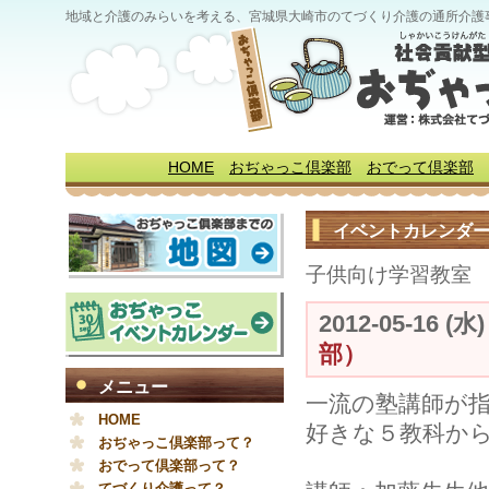
地域と介護のみらいを考える、宮城県大崎市のてづくり介護の通所介護
HOME
おぢゃっこ倶楽部
おでって倶楽部
イベントカレンダ
子供向け学習教室
2012-05-16 (水
部）
メニュー
一流の塾講師が
HOME
好きな５教科か
おぢゃっこ倶楽部って？
おでって倶楽部って？
てづくり介護って？