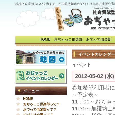
地域と介護のみらいを考える、宮城県大崎市のてづくり介護の通所介護
HOME
おぢゃっこ倶楽部
おでって倶楽部
イベントカレンダ
イベント
2012-05-02 (水
参加希望利用者
メニュー
～予定表～
HOME
11：00～おぢ
おぢゃっこ倶楽部って？
11:30～加護坊
おでって倶楽部って？
てづくり介護って？