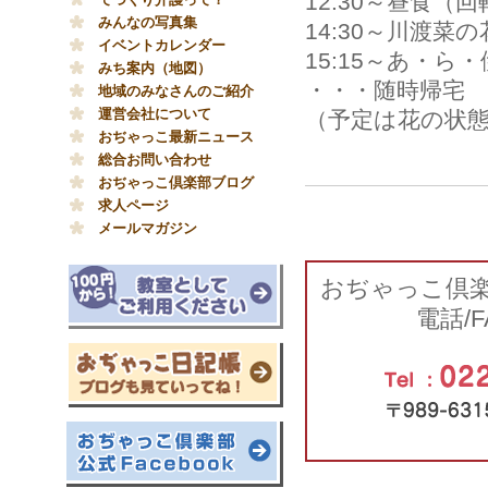
12:30～昼食（
みんなの写真集
14:30～川渡菜
イベントカレンダー
15:15～あ・ら
みち案内（地図）
・・・随時帰宅
地域のみなさんのご紹介
運営会社について
（予定は花の状
おぢゃっこ最新ニュース
総合お問い合わせ
おぢゃっこ倶楽部ブログ
求人ページ
メールマガジン
おぢゃっこ倶
電話/F