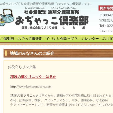
大崎市のてづくり介護の通所介護事務所「おぢゃっこ倶楽部」です。
〒989-6
宮城県大
Tel : 02
Fax : 0
こ倶楽部
おでって倶楽部
てづくり介護って？
カレンダー
みち案
地域のみなさんのご紹介
お役立ちリンク集
穂波の郷クリニック・はるか
http://www.kokoronosato.net/
穂波の郷
クリニック
は早くから、緩和ケアや在宅診療に取り組まれてきま
在宅、訪問診療、往診、 コミュニティケア、内科、循環器科、呼吸器科
ケアマネージャーもいて、医療から介護までのパイプもしっかりとしてい