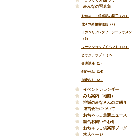
みんなの写真集
おぢゃっこ倶楽部の様子（27）
佐々木鈴優書道院（7）
ヨガ＆リフレクソロジーレッスン
（6）
ワークショップイベント（12）
ピックアップ！（15）
介護講座（1）
創作作品（14）
指定なし（2）
イベントカレンダー
みち案内（地図）
地域のみなさんのご紹介
運営会社について
おぢゃっこ最新ニュース
総合お問い合わせ
おぢゃっこ倶楽部ブログ
求人ページ