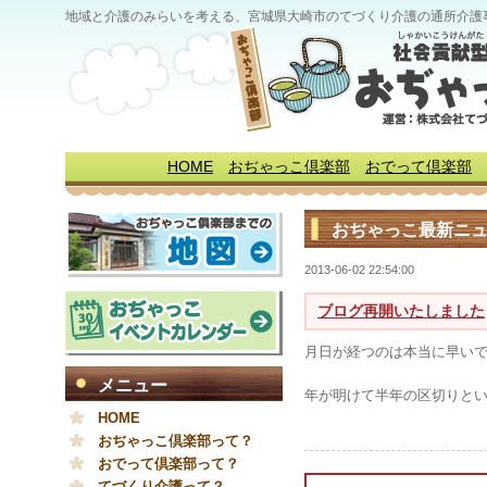
地域と介護のみらいを考える、宮城県大崎市のてづくり介護の通所介護
HOME
おぢゃっこ倶楽部
おでって倶楽部
おぢゃっこ最新ニ
2013-06-02 22:54:00
ブログ再開いたしました
月日が経つのは本当に早い
メニュー
年が明けて半年の区切りと
HOME
おぢゃっこ倶楽部って？
おでって倶楽部って？
てづくり介護って？