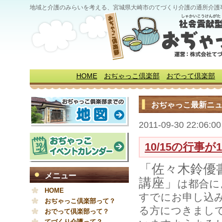
地域と介護のみらいを考える、宮城県大崎市のてづくり介護の通所介護
HOME
おぢゃっこ倶楽部
おでって倶楽部
おぢゃっこ最新ニ
2011-09-30 22:06:00
10/15の行事
「佐々木鈴優
メニュー
講座」
は都合に
HOME
すでにお申し込
おぢゃっこ倶楽部って？
る方につきまし
おでって倶楽部って？
てづくり介護って？