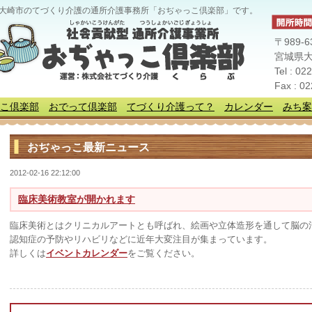
大崎市のてづくり介護の通所介護事務所「おぢゃっこ倶楽部」です。
〒989-6
宮城県大
Tel : 02
Fax : 0
こ倶楽部
おでって倶楽部
てづくり介護って？
カレンダー
みち案
おぢゃっこ最新ニュース
2012-02-16 22:12:00
臨床美術教室が開かれます
臨床美術とはクリニカルアートとも呼ばれ、絵画や立体造形を通して脳の
認知症の予防やリハビリなどに近年大変注目が集まっています。
詳しくは
イベントカレンダー
をご覧ください。