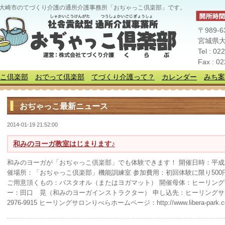
大崎市のてづくり介護の通所介護事務所「おぢゃっこ倶楽部」です。
〒989-6
宮城県大
Tel : 02
Fax : 0
こ倶楽部
おでって倶楽部
てづくり介護って？
カレンダー
みち案
おぢゃっこ最新ニュース
2014-01-19 21:52:00
和みのヨーガ教室はじまります♪
和みのヨーガが「おぢゃっこ倶楽部」でも体験できます！ 開催日時：平成26年2月
催場所：「おぢゃっこ倶楽部」機能訓練室 参加費用：初回体験に限り50
ご用意頂くもの：バスタオル（またはヨガマット） 開催母体：ヒーリング
ー：田口 晃（和みのヨーガインストラクター） 申し込先：ヒーリ
2976-9915 ヒーリングサロンりべらホームページ：http://www.libera-park.c